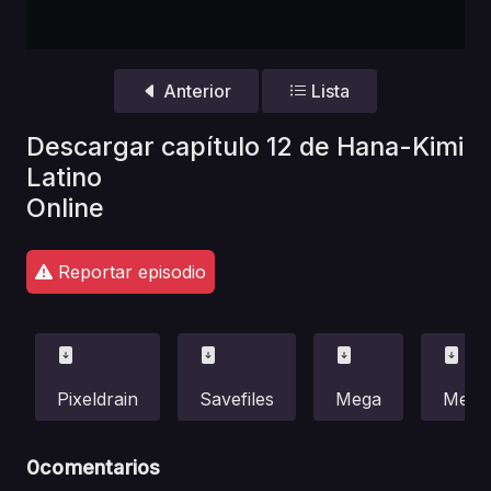
Anterior
Lista
Descargar capítulo 12 de Hana-Kimi
Latino
Online
Reportar episodio
Pixeldrain
Savefiles
Mega
Media
0
comentarios