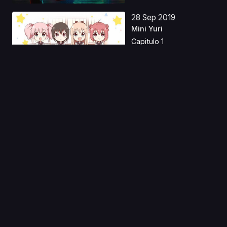
28 Sep 2019
Mini Yuri
Capitulo 1
28 Jun 2023
Mushikago no
Cagaster Castellano
Capitulo 1
25 May 2021
Natsume Yuujinchou:
Ishi Okoshi to Ayash...
Capitulo 1