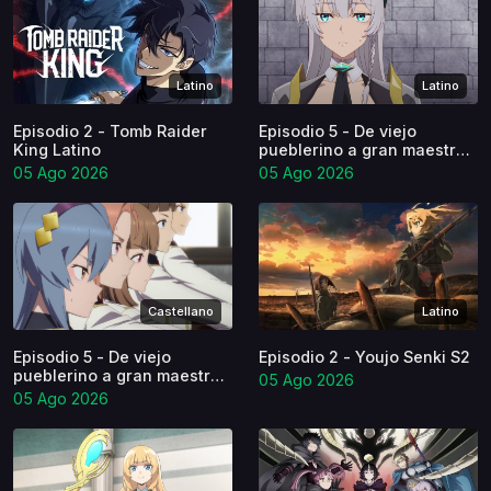
Latino
Latino
Episodio 2 - Tomb Raider
Episodio 5 - De viejo
King Latino
pueblerino a gran maestro
espadachín S2 Latino
05 Ago 2026
05 Ago 2026
Castellano
Latino
Episodio 5 - De viejo
Episodio 2 - Youjo Senki S2
pueblerino a gran maestro
05 Ago 2026
espadachín S2 Castellano
05 Ago 2026