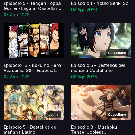
Episodio 5 - Tengen Toppa
Episodio 1 - Youjo Senki S2
Gurren-Lagann Castellano
02 Ago 2026
03 Ago 2026
Castellano
Castellano
Episodio 13 - Boku no Hero
Episodio 5 - Destellos del
Academia S8 + Especial
mañana Castellano
Castellano
02 Ago 2026
02 Ago 2026
Latino
Castellano
Episodio 5 - Destellos del
Episodio 3 - Mushoku
mañana Latino
Tensei Jobless