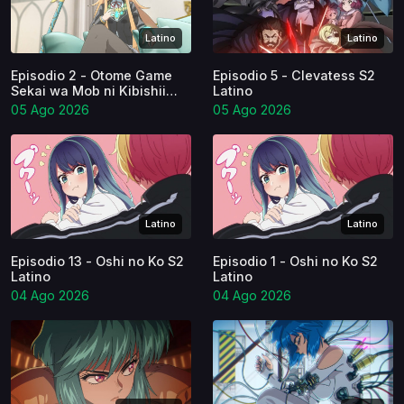
Latino
Latino
Episodio 2 - Otome Game
Episodio 5 - Clevatess S2
Sekai wa Mob ni Kibishii
Latino
Sekai desu S2
05 Ago 2026
05 Ago 2026
Latino
Latino
Episodio 13 - Oshi no Ko S2
Episodio 1 - Oshi no Ko S2
Latino
Latino
04 Ago 2026
04 Ago 2026