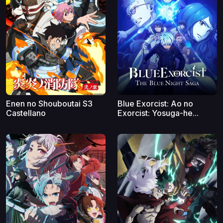
Enen no Shouboutai S3
Blue Exorcist: Ao no
Castellano
Exorcist: Yosuga-he...