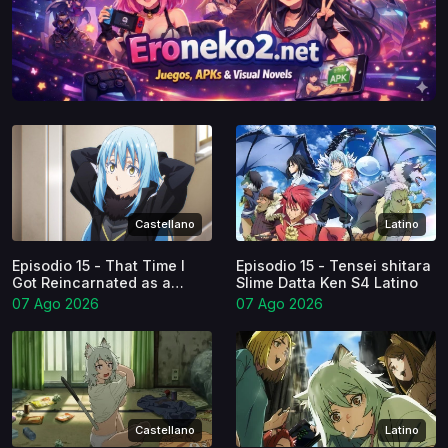
Castellano
Latino
Episodio 15 - That Time I
Episodio 15 - Tensei shitara
Got Reincarnated as a
Slime Datta Ken S4 Latino
Slime S4 Castellano
07 Ago 2026
07 Ago 2026
Castellano
Latino