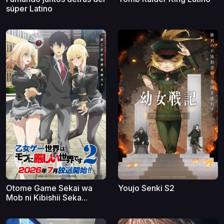
Fumando juntos detrás del
Tomb Raider King Latino
súper Latino
Otome Game Sekai wa
Youjo Senki S2
Mob ni Kibishii Seka...