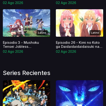
Reincarnation S3
02 Ago 2026
02 Ago 2026
Castellano
Latino
Latino
Episodio 3 - Mushoku
Episodio 26 - Kimi no Koto
Tensei Jobless
ga Daidaidaidaidaisuki na
Reincarnation S3 Latino
100-nin no Kanojo Latino
02 Ago 2026
02 Ago 2026
Series Recientes