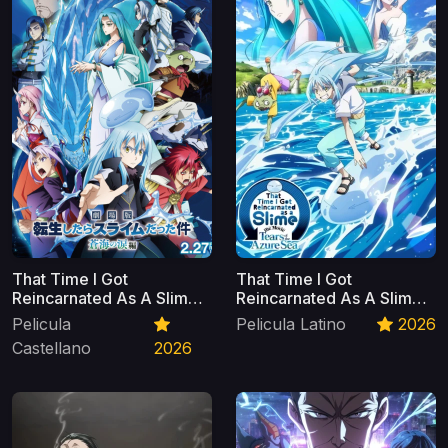
That Time I Got
That Time I Got
Reincarnated As A Slime.
Reincarnated As A Slime.
La Película: Lágrimas Del
La Película: Lágrimas Del
Pelicula
Pelicula Latino
2026
Mar Celeste Castellano
Mar Celeste Latino
Castellano
2026