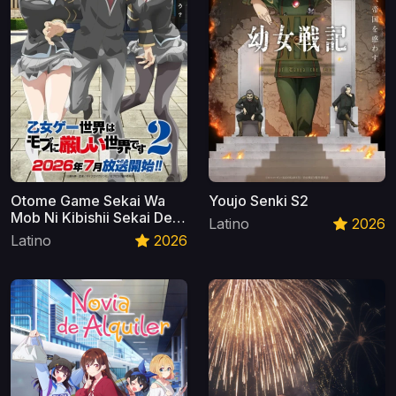
Otome Game Sekai Wa
Youjo Senki S2
Mob Ni Kibishii Sekai Desu
Latino
2026
S2
Latino
2026