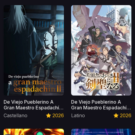
De Viejo Pueblerino A
De Viejo Pueblerino A
Gran Maestro Espadachín
Gran Maestro Espadachín
S2 Castellano
S2 Latino
Castellano
2026
Latino
2026