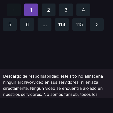
‹
1
2
3
4
5
6
...
114
115
›
Descargo de responsabilidad: este sitio no almacena
ningún archivo/video en sus servidores, ni enlaza
directamente. Ningun video se encuentra alojado en
nuestros servidores. No somos fansub, todos los
vídeos enlazados son tomados de internet, de sitios
webs gratuitos. Todos los contenidos son
proporcionados por terceros no afiliados.