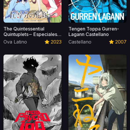
The Quintessential
Tengen Toppa Gurren-
Quintuplets∽ Especiales
Lagann Castellano
Latino
Ova Latino
2023
Castellano
2007