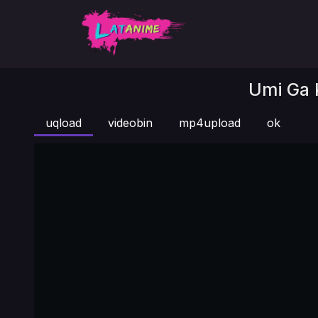
Umi Ga K
uqload
videobin
mp4upload
ok