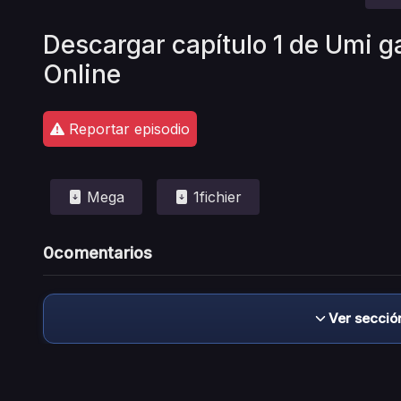
Descargar capítulo 1 de Umi g
Online
Reportar episodio
Mega
1fichier
0
comentarios
Ver secció
Descargo de responsabilidad: este sitio no 