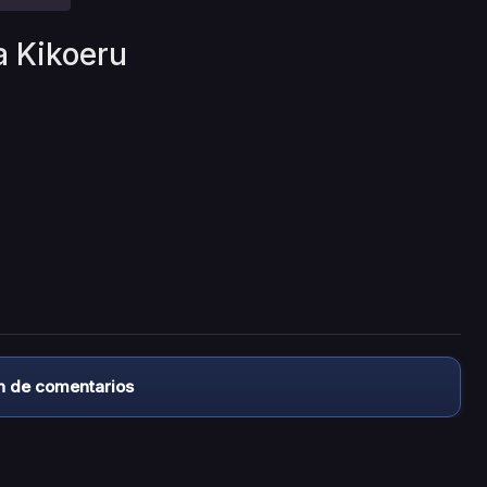
a Kikoeru
n de comentarios
almacena ningún archivo/video en sus servidores, ni enlaz