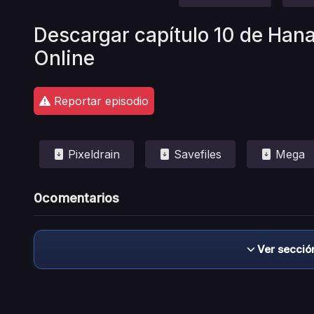
Descargar capítulo 10 de Han
Online
Reportar episodio
Pixeldrain
Savefiles
Mega
0
comentarios
Ver secció
Descargo de responsabilidad: este sitio no 