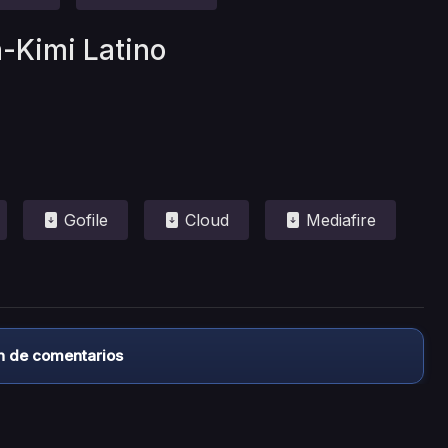
a-Kimi Latino
Gofile
Cloud
Mediafire
n de comentarios
almacena ningún archivo/video en sus servidores, ni enlaz