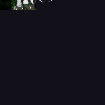
Capitulo 1
a directamente. Ningun video se encuentra