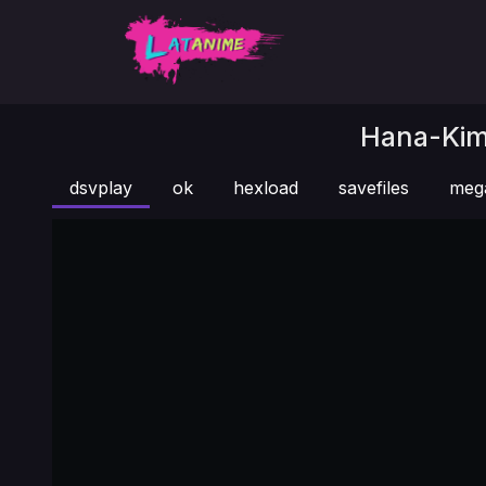
Hana-Kimi
dsvplay
ok
hexload
savefiles
meg