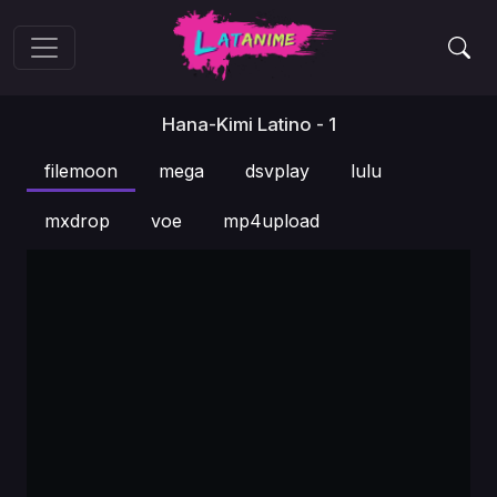
Hana-Kimi Latino - 1
filemoon
mega
dsvplay
lulu
mxdrop
voe
mp4upload