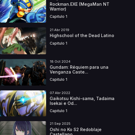
Rockman.EXE (MegaMan NT
Warrior)
Capitulo 1
21 Abr 2019
Highschool of the Dead Latino
Capitulo 1
18 Oct 2024
Gundam: Réquiem para una
Venganza Caste...
Capitulo 1
07 Abr 2022
Gaikotsu Kishi-sama, Tadaima
Isekai e Od...
Capitulo 1
21 Sep 2025
Oshi no Ko S2 Redoblaje
Castellano