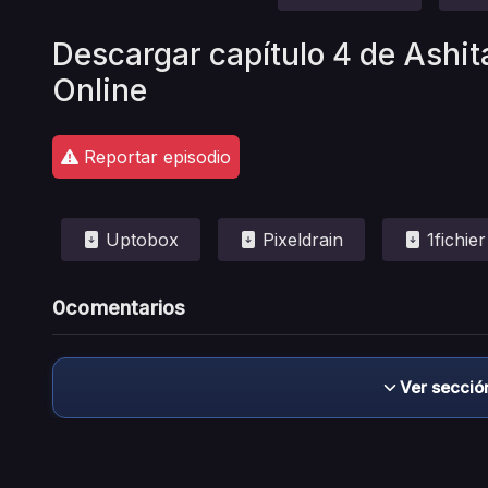
Descargar capítulo 4 de Ashit
Online
Reportar episodio
Uptobox
Pixeldrain
1fichier
0
comentarios
Ver secció
Descargo de responsabilidad: este sitio no 