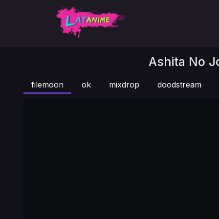
Ashita No Jo
filemoon
ok
mixdrop
doodstream