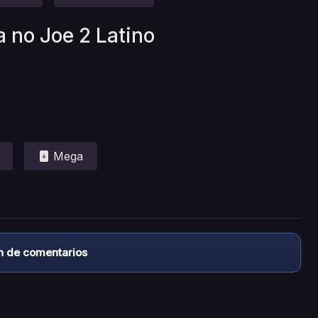
a no Joe 2 Latino
Mega
n de comentarios
almacena ningún archivo/video en sus servidores, ni enlaz