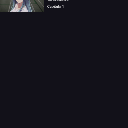
Capitulo 1
a directamente. Ningun video se encuentra