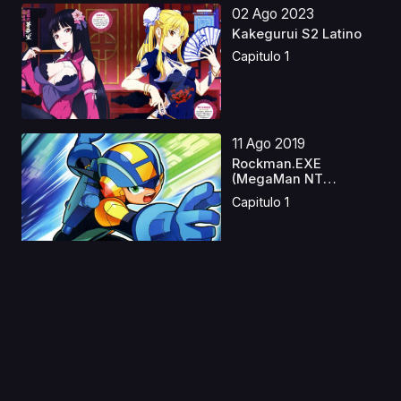
02 Ago 2023
Kakegurui S2 Latino
Capitulo 1
11 Ago 2019
Rockman.EXE
(MegaMan NT
Warrior)
Capitulo 1
21 Abr 2019
Highschool of the
Dead Latino
Capitulo 1