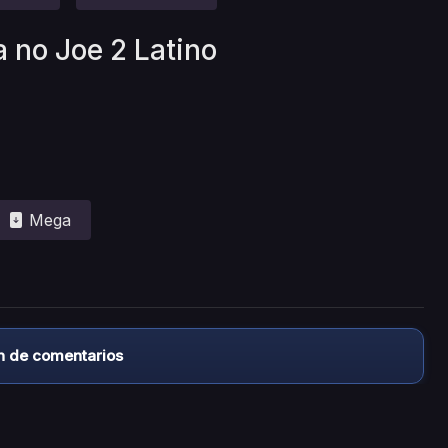
a no Joe 2 Latino
Mega
n de comentarios
almacena ningún archivo/video en sus servidores, ni enlaz