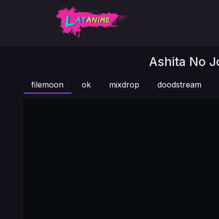
Ashita No J
filemoon
ok
mixdrop
doodstream