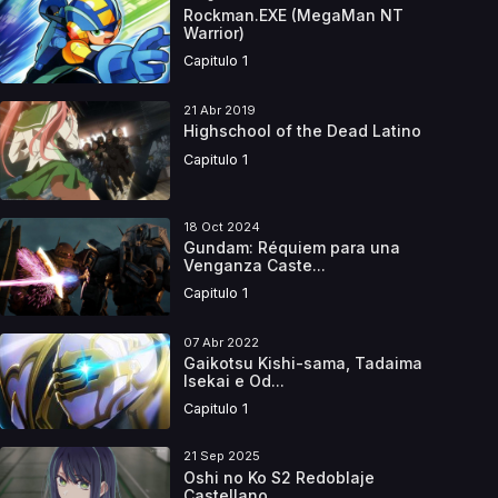
Rockman.EXE (MegaMan NT
Warrior)
Capitulo 1
21 Abr 2019
Highschool of the Dead Latino
Capitulo 1
18 Oct 2024
Gundam: Réquiem para una
Venganza Caste...
Capitulo 1
07 Abr 2022
Gaikotsu Kishi-sama, Tadaima
Isekai e Od...
Capitulo 1
21 Sep 2025
Oshi no Ko S2 Redoblaje
Castellano