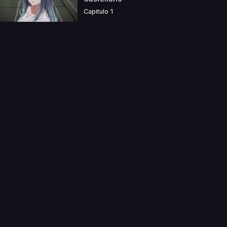
Capitulo 1
a directamente. Ningun video se encuentra