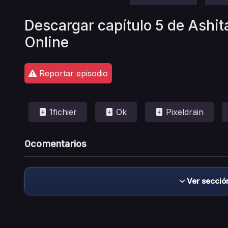
Descargar capítulo 5 de Ashit
Online
Reportar episodio
1fichier
Ok
Pixeldrain
0
comentarios
Ver secció
Descargo de responsabilidad: este sitio no 