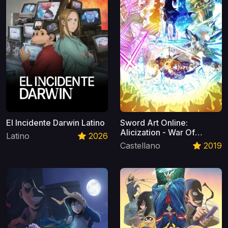
El Incidente Darwin Latino
Sword Art Online:
Alicization - War Of
Latino
2026
Underworld Castellano
Castellano
2019