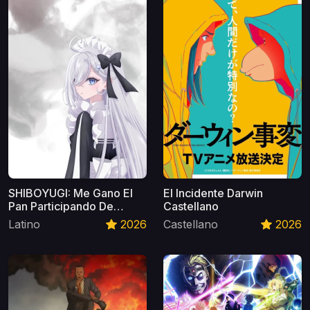
SHIBOYUGI: Me Gano El
El Incidente Darwin
Pan Participando De
Castellano
Juegos Mortales Latino
Latino
2026
Castellano
2026