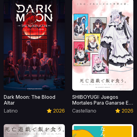
Dark Moon: The Blood
SHIBOYUGI: Juegos
Altar
Mortales Para Ganarse El
Pan Castellano
Latino
2026
Castellano
2026