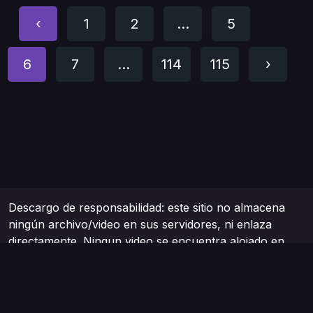
‹
1
2
...
5
6
7
...
114
115
›
Descargo de responsabilidad: este sitio no almacena
ningún archivo/video en sus servidores, ni enlaza
directamente. Ningun video se encuentra alojado en
nuestros servidores. No somos fansub, todos los
vídeos enlazados son tomados de internet, de sitios
webs gratuitos. Todos los contenidos son
proporcionados por terceros no afiliados.