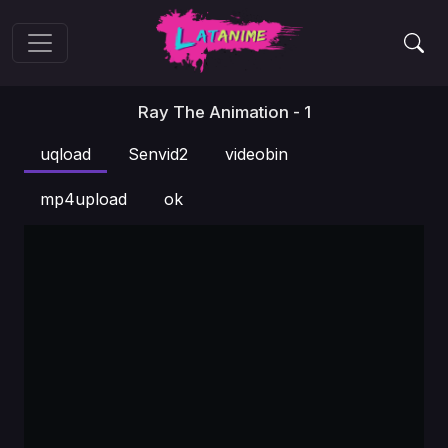
Ray The Animation - 1
uqload
Senvid2
videobin
mp4upload
ok