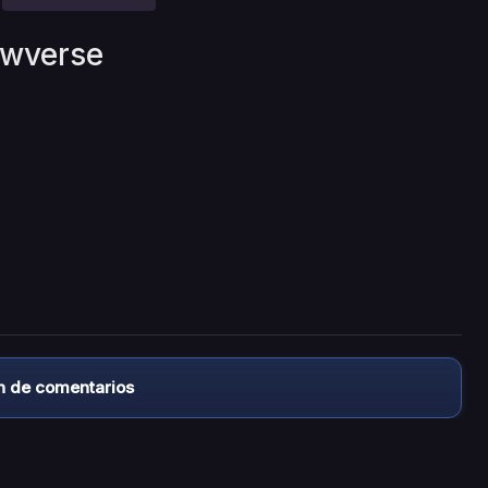
owverse
n de comentarios
almacena ningún archivo/video en sus servidores, ni enlaz