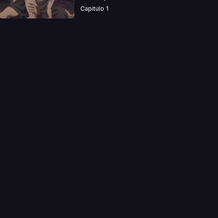
Capitulo 1
a directamente. Ningun video se encuentra