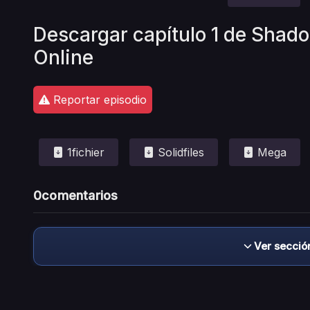
Descargar capítulo 1 de Shad
Online
Reportar episodio
1fichier
Solidfiles
Mega
0
comentarios
Ver secció
Descargo de responsabilidad: este sitio no 