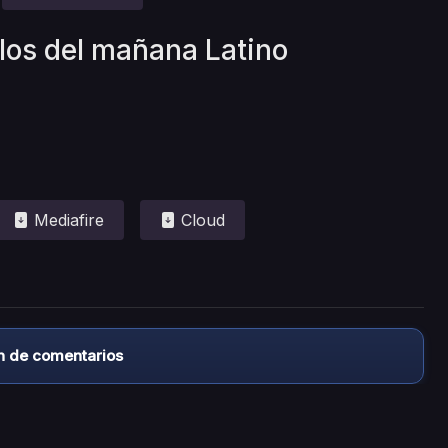
llos del mañana Latino
Mediafire
Cloud
n de comentarios
almacena ningún archivo/video en sus servidores, ni enlaz