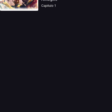
Capitulo 1
a directamente. Ningun video se encuentra