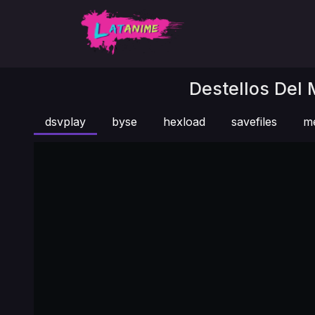
Destellos Del 
dsvplay
byse
hexload
savefiles
m