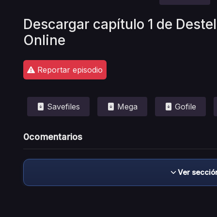
Descargar capítulo 1 de Deste
Online
Reportar episodio
Savefiles
Mega
Gofile
0
comentarios
Ver secció
Descargo de responsabilidad: este sitio no 