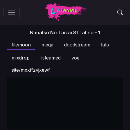
Nanatsu No Taizai S1 Latino - 1
filemoon
mega
doodstream
lulu
mixdrop
listeamed
voe
site/mxxffzvjxewf