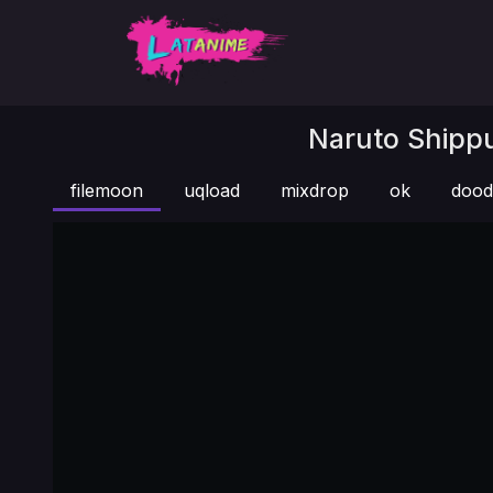
Naruto Shippu
filemoon
uqload
mixdrop
ok
dood