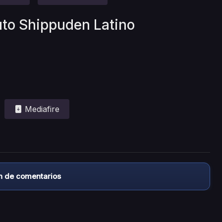
uto Shippuden Latino
Mediafire
n de comentarios
almacena ningún archivo/video en sus servidores, ni enlaz