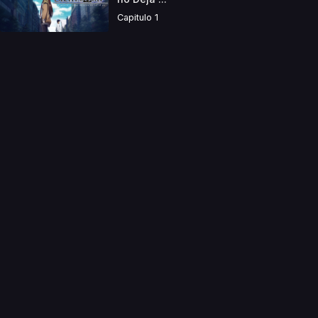
Capitulo 1
a directamente. Ningun video se encuentra