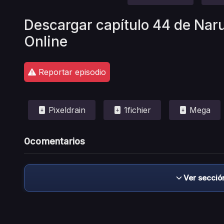
Descargar capítulo 44 de Nar
Online
Reportar episodio
Pixeldrain
1fichier
Mega
0
comentarios
Ver secció
Descargo de responsabilidad: este sitio no 