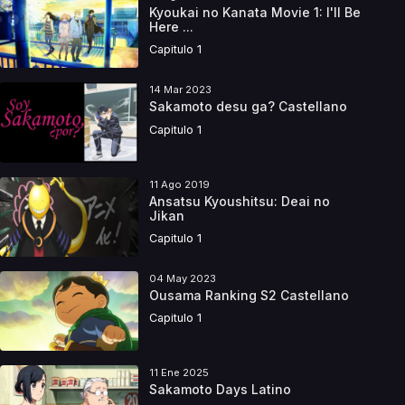
Kyoukai no Kanata Movie 1: I'll Be
Here ...
Capitulo 1
14 Mar 2023
Sakamoto desu ga? Castellano
Capitulo 1
11 Ago 2019
Ansatsu Kyoushitsu: Deai no
Jikan
Capitulo 1
04 May 2023
Ousama Ranking S2 Castellano
Capitulo 1
11 Ene 2025
Sakamoto Days Latino