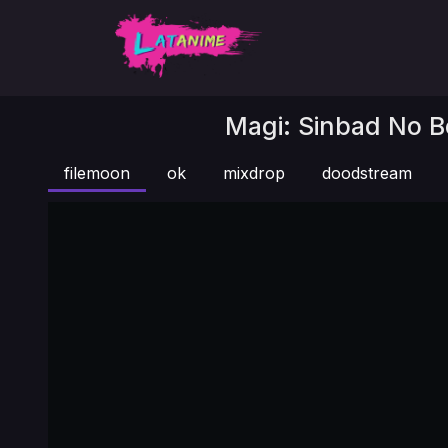
Magi: Sinbad No Bo
filemoon
ok
mixdrop
doodstream