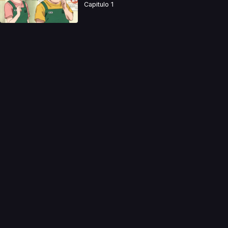
Capitulo 1
a directamente. Ningun video se encuentra