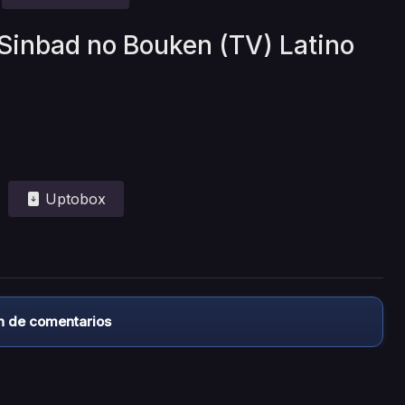
 Sinbad no Bouken (TV) Latino
Uptobox
n de comentarios
almacena ningún archivo/video en sus servidores, ni enlaz