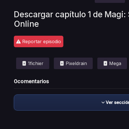
Descargar capítulo 1 de Magi:
Online
Reportar episodio
1fichier
Pixeldrain
Mega
0
comentarios
Ver secció
Descargo de responsabilidad: este sitio no 