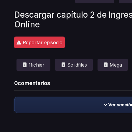
Descargar capítulo 2 de Ingre
Online
Reportar episodio
1fichier
Solidfiles
Mega
0
comentarios
Ver secció
Descargo de responsabilidad: este sitio no 