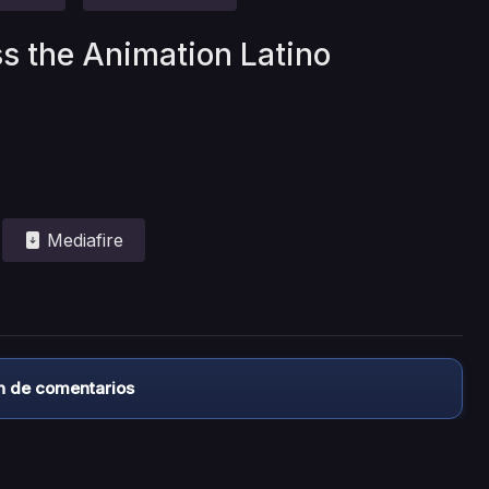
ss the Animation Latino
Mediafire
n de comentarios
almacena ningún archivo/video en sus servidores, ni enlaz