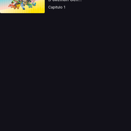
Capitulo 1
a directamente. Ningun video se encuentra