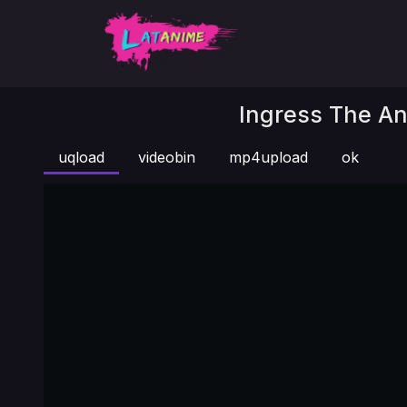
Ingress The Ani
uqload
videobin
mp4upload
ok