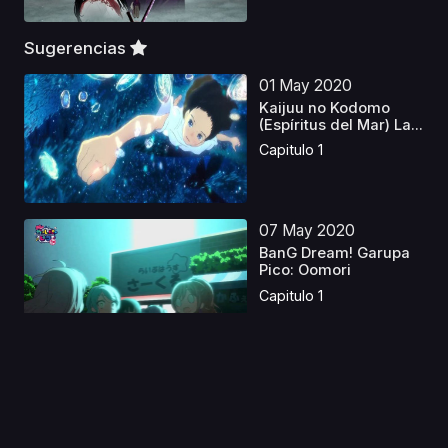
Sugerencias
01 May 2020
Kaijuu no Kodomo
(Espíritus del Mar) La...
Capitulo 1
07 May 2020
BanG Dream! Garupa
Pico: Oomori
Capitulo 1
03 Mar 2020
ACCA: 13-ku
Kansatsu-ka -
Regards
Capitulo 1