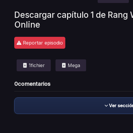
Descargar capítulo 1 de Rang 
Online
Reportar episodio
1fichier
Mega
0
comentarios
Ver secció
Descargo de responsabilidad: este sitio no 