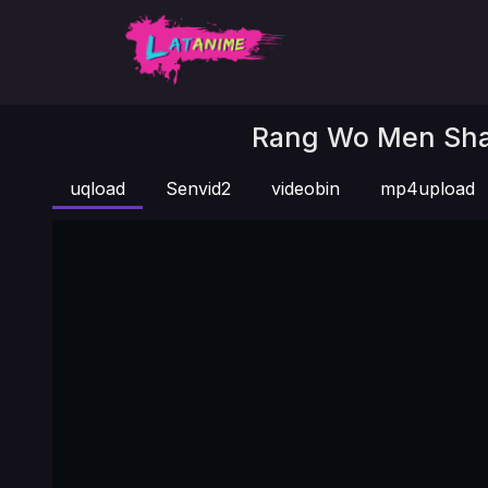
Rang Wo Men Shao 
uqload
Senvid2
videobin
mp4upload