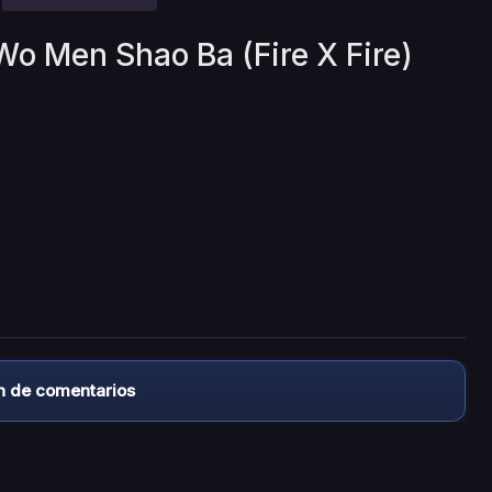
Wo Men Shao Ba (Fire X Fire)
n de comentarios
almacena ningún archivo/video en sus servidores, ni enlaz