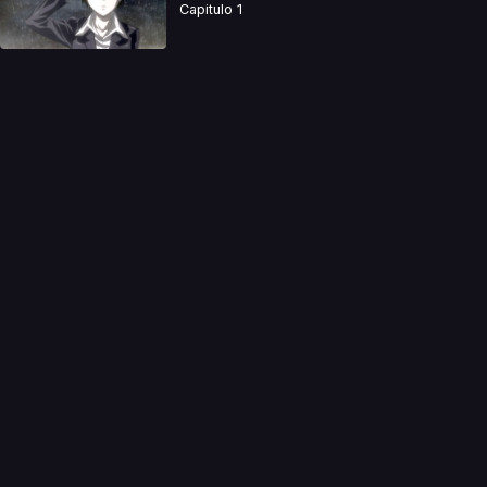
Capitulo 1
a directamente. Ningun video se encuentra