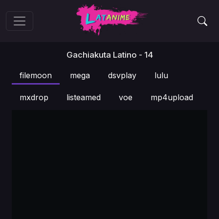
Gachiakuta Latino - 14
filemoon
mega
dsvplay
lulu
mxdrop
listeamed
voe
mp4upload