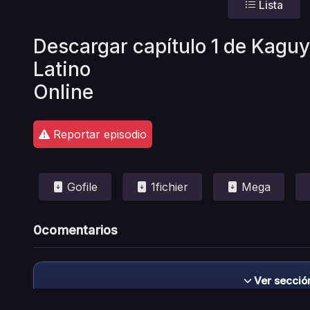
Lista
Descargar capítulo 1 de Kaguy
Latino
Online
Reportar episodio
Gofile
1fichier
Mega
0
comentarios
Ver secció