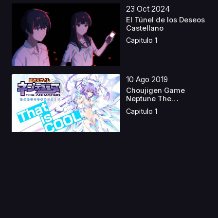
23 Oct 2024
El Túnel de los Deseos
Castellano
Capitulo 1
10 Ago 2019
Choujigen Game
Neptune The
Animation: Ne...
Capitulo 1
01 Jun 2023
Haikyu! Los ases del
Vóley S3 Castellan...
Capitulo 1