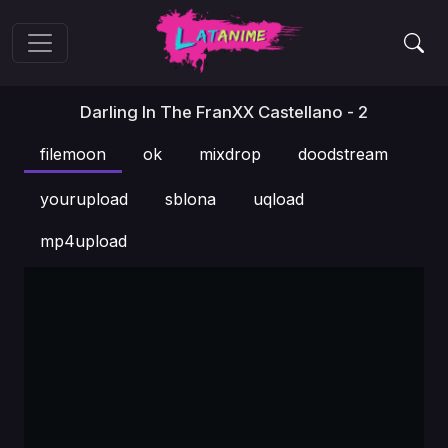
Darling In The FranXX Castellano - 2
filemoon
ok
mixdrop
doodstream
yourupload
sblona
uqload
mp4upload