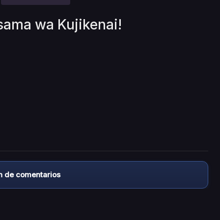
sama wa Kujikenai!
n de comentarios
almacena ningún archivo/video en sus servidores, ni enlaz