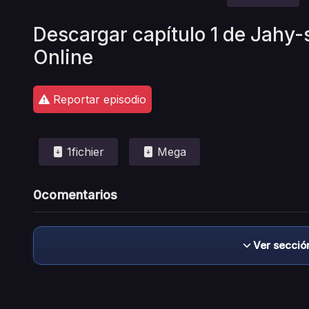
Descargar capítulo 1 de Jahy-
Online
Reportar episodio
1fichier
Mega
0
comentarios
Ver secció
Descargo de responsabilidad: este sitio no 