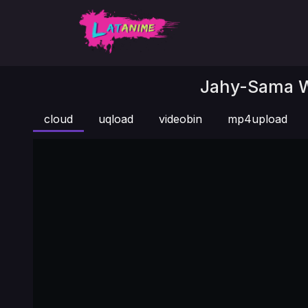
Jahy-Sama Wa
cloud
uqload
videobin
mp4upload