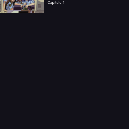
Capitulo 1
a directamente. Ningun video se encuentra