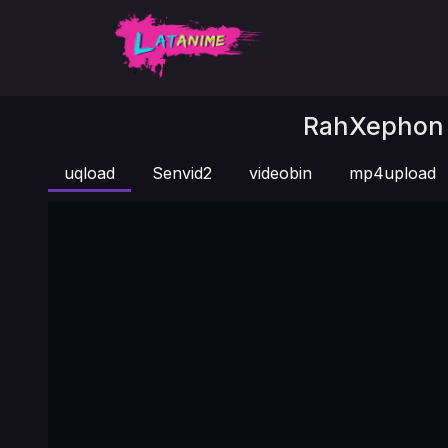
RahXephon C
uqload
Senvid2
videobin
mp4upload