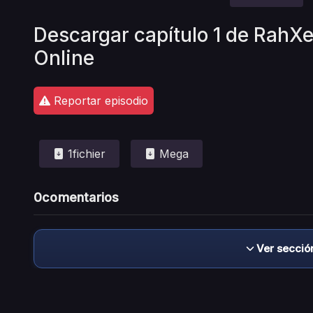
Descargar capítulo 1 de RahX
Online
Reportar episodio
1fichier
Mega
0
comentarios
Ver secció
Descargo de responsabilidad: este sitio no 