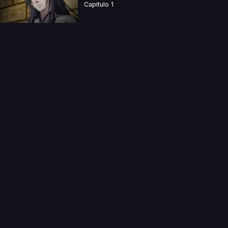
Capitulo 1
a directamente. Ningun video se encuentra