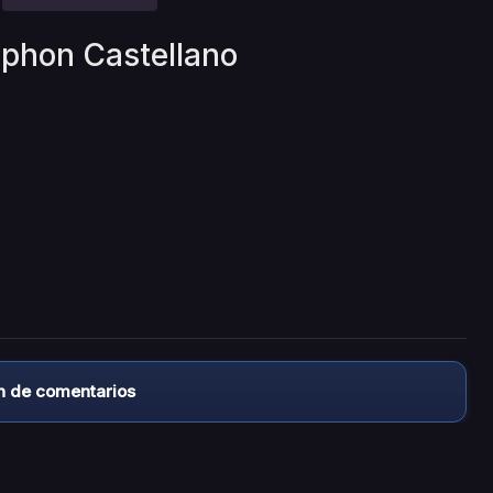
ephon Castellano
n de comentarios
almacena ningún archivo/video en sus servidores, ni enlaz