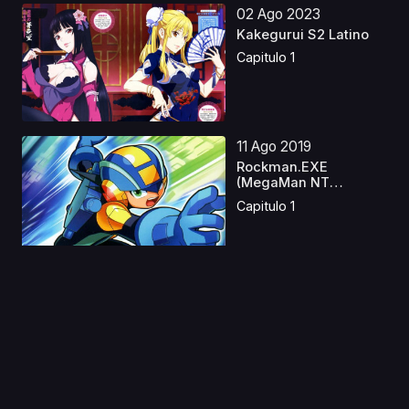
02 Ago 2023
Kakegurui S2 Latino
Capitulo 1
11 Ago 2019
Rockman.EXE
(MegaMan NT
Warrior)
Capitulo 1
21 Abr 2019
Highschool of the
Dead Latino
Capitulo 1