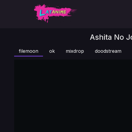
Ashita No J
filemoon
ok
mixdrop
doodstream