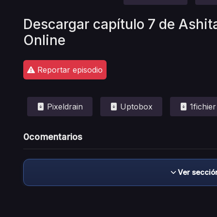
Descargar capítulo 7 de Ashit
Online
Reportar episodio
Pixeldrain
Uptobox
1fichier
0
comentarios
Ver secció
Descargo de responsabilidad: este sitio no 