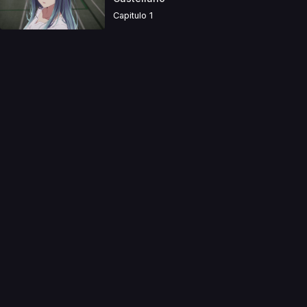
Capitulo 1
a directamente. Ningun video se encuentra