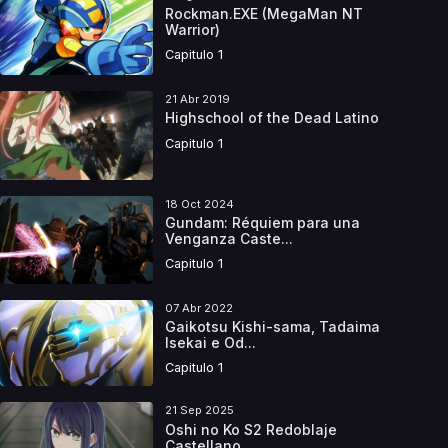
Rockman.EXE (MegaMan NT
Warrior)
Capitulo 1
21 Abr 2019
Highschool of the Dead Latino
Capitulo 1
18 Oct 2024
Gundam: Réquiem para una
Venganza Caste...
Capitulo 1
07 Abr 2022
Gaikotsu Kishi-sama, Tadaima
Isekai e Od...
Capitulo 1
21 Sep 2025
Oshi no Ko S2 Redoblaje
Castellano