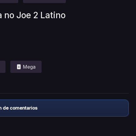
a no Joe 2 Latino
Mega
n de comentarios
almacena ningún archivo/video en sus servidores, ni enlaz