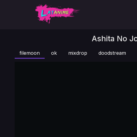
Ashita No Jo
filemoon
ok
mixdrop
doodstream