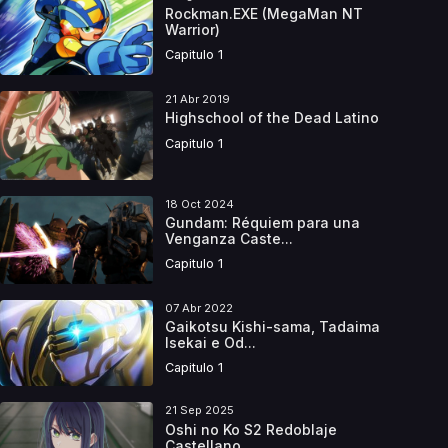
Rockman.EXE (MegaMan NT
Warrior)
Capitulo 1
21 Abr 2019
Highschool of the Dead Latino
Capitulo 1
18 Oct 2024
Gundam: Réquiem para una
Venganza Caste...
Capitulo 1
07 Abr 2022
Gaikotsu Kishi-sama, Tadaima
Isekai e Od...
Capitulo 1
21 Sep 2025
Oshi no Ko S2 Redoblaje
Castellano