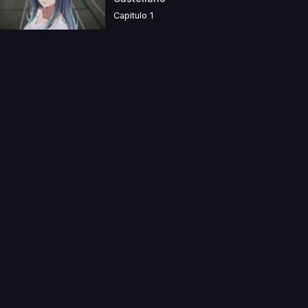
Capitulo 1
a directamente. Ningun video se encuentra