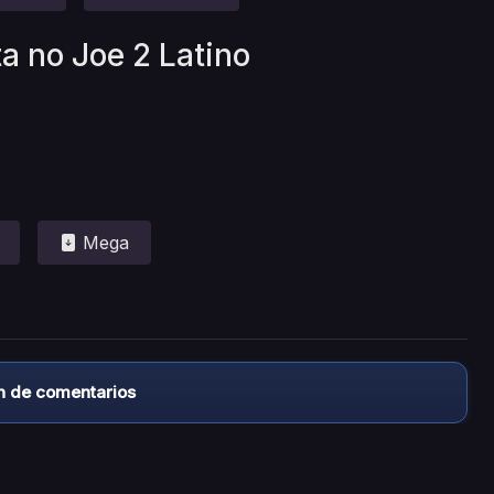
ta no Joe 2 Latino
Mega
n de comentarios
almacena ningún archivo/video en sus servidores, ni enlaz