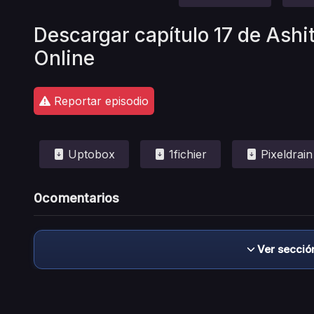
Descargar capítulo 17 de Ashi
Online
Reportar episodio
Uptobox
1fichier
Pixeldrain
0
comentarios
Ver secció
Descargo de responsabilidad: este sitio no 