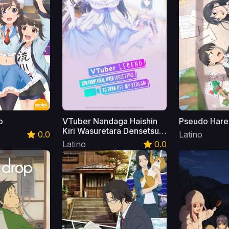
o
VTuber Nandaga Haishin
Pseudo Hare
Kiri Wasuretara Densetsu
0.0
Latino
Ni Natteta Latino
Latino
0.0