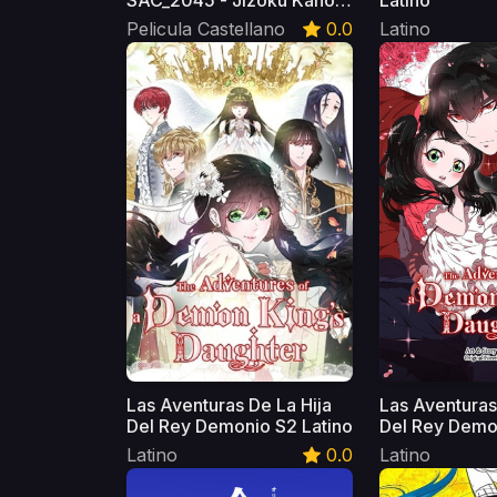
SAC_2045 - Jizoku Kanou
Latino
Sensou Castellano
Pelicula Castellano
0.0
Latino
Las Aventuras De La Hija
Las Aventuras
Del Rey Demonio S2 Latino
Del Rey Demon
Latino
0.0
Latino