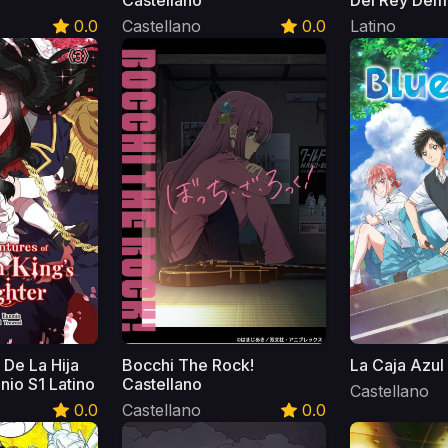
Castellano
Del Rey Demo
0.0
Castellano
0.0
Latino
 De La Hija
Bocchi The Rock!
La Caja Azul
io S1 Latino
Castellano
Castellano
0.0
Castellano
0.0