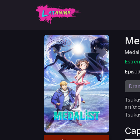
Med
Medali
Estren
Episod
Dra
Tsukas
artíst
Tsukas
Cap