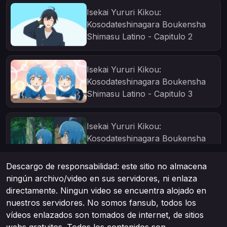
Isekai Yururi Kikou:
Kosodateshinagara Boukensha
Shimasu Latino - Capitulo 2
Isekai Yururi Kikou:
Kosodateshinagara Boukensha
Shimasu Latino - Capitulo 3
Isekai Yururi Kikou:
Kosodateshinagara Boukensha
Shimasu Latino - Capitulo 4
Descargo de responsabilidad: este sitio no almacena
ningún archivo/video en sus servidores, ni enlaza
Isekai Yururi Kikou:
directamente. Ningun video se encuentra alojado en
Kosodateshinagara Boukensha
nuestros servidores. No somos fansub, todos los
Shimasu Latino - Capitulo 5
vídeos enlazados son tomados de internet, de sitios