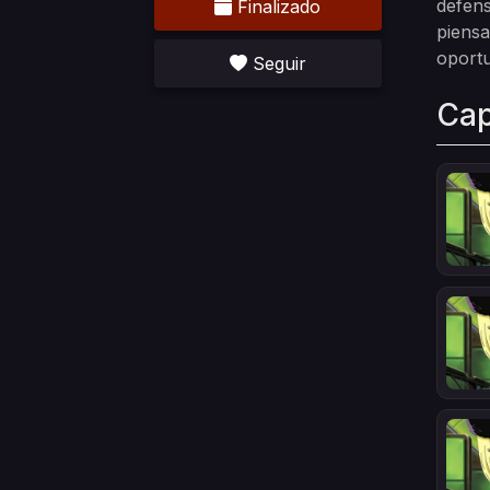
defens
Finalizado
piensa
oportu
Seguir
Cap