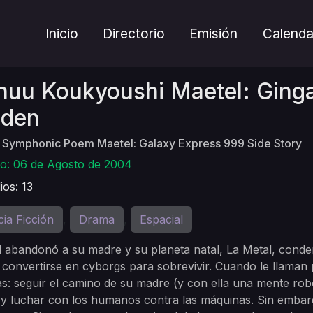
Inicio
Directorio
Emisión
Calenda
huu Koukyoushi Maetel: Ging
iden
 Symphonic Poem Maetel: Galaxy Express 999 Side Story
no: 06 de Agosto de 2004
ios: 13
cia Ficción
Drama
Espacial
,
,
 abandonó a su madre y su planeta natal, La Metal, cond
convertirse en cyborgs para sobrevivir. Cuando le llaman
s: seguir el camino de su madre (y con ella una mente rob
 y luchar con los humanos contra las máquinas. Sin embar