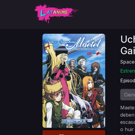
Uc
Ga
Space
Estre
Episod
Cien
Maetel
deben 
escasa
o huir