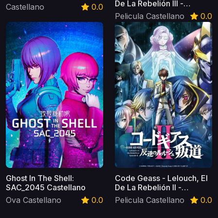
De La Rebelión III -
Castellano
0.0
Glorificación- Castellano
Pelicula Castellano
0.0
Ghost In The Shell:
Code Geass - Lelouch, El
SAC_2045 Castellano
De La Rebelión II -
Transgresión- Castellano
Ova Castellano
0.0
Pelicula Castellano
0.0