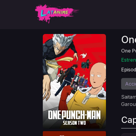
On
One P
Estren
Episod
Acci
Saitam
Garou,
Cap