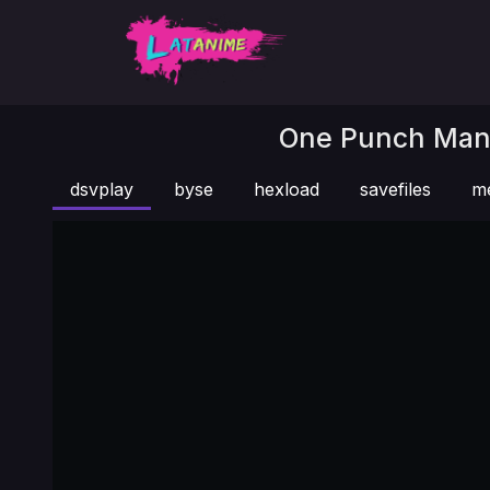
One Punch Man 
dsvplay
byse
hexload
savefiles
m