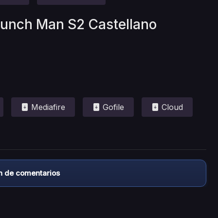
Punch Man S2 Castellano
Mediafire
Gofile
Cloud
n de comentarios
almacena ningún archivo/video en sus servidores, ni enlaz