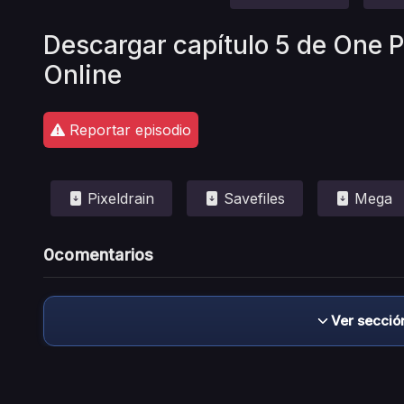
Descargar capítulo 5 de One 
Online
Reportar episodio
Pixeldrain
Savefiles
Mega
0
comentarios
Ver secció
Descargo de responsabilidad: este sitio no 