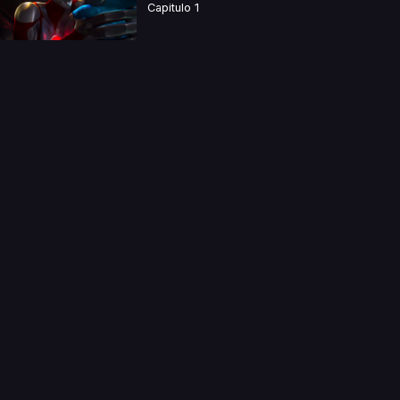
Capitulo 1
a directamente. Ningun video se encuentra