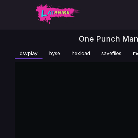
One Punch Man 
dsvplay
byse
hexload
savefiles
m