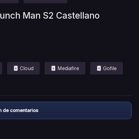
Punch Man S2 Castellano
Cloud
Mediafire
Gofile
n de comentarios
almacena ningún archivo/video en sus servidores, ni enlaz