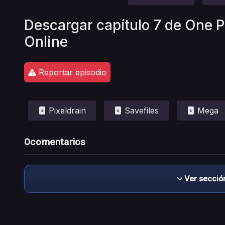
Descargar capítulo 7 de One 
Online
Reportar episodio
Pixeldrain
Savefiles
Mega
0
comentarios
Ver secció
Descargo de responsabilidad: este sitio no 