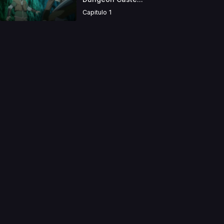
Capitulo 1
a directamente. Ningun video se encuentra