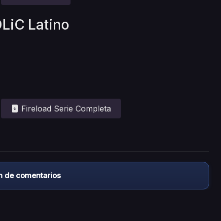
OLiC Latino
Fireload Serie Completa
n de comentarios
almacena ningún archivo/video en sus servidores, ni enlaz