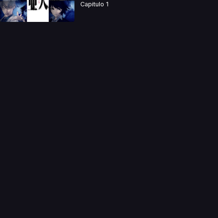
Capitulo 1
a directamente. Ningun video se encuentra