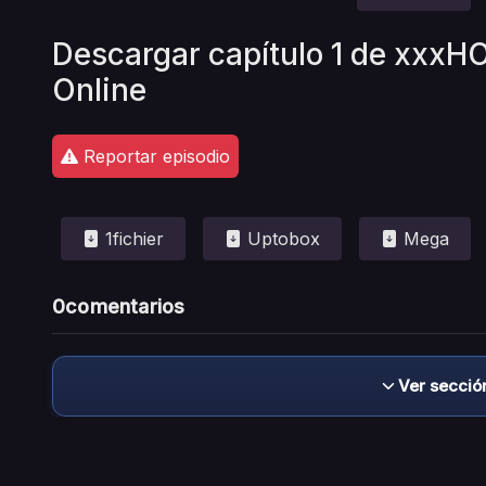
Descargar capítulo 1 de xxxH
Online
Reportar episodio
1fichier
Uptobox
Mega
0
comentarios
Ver secció
Descargo de responsabilidad: este sitio no 