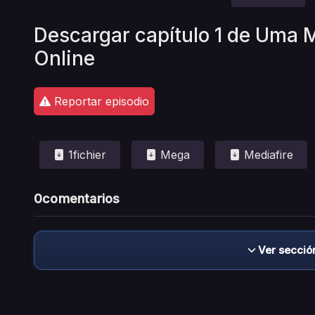
Descargar capítulo 1 de Uma 
Online
Reportar episodio
1fichier
Mega
Mediafire
0
comentarios
Ver secció
Descargo de responsabilidad: este sitio no 