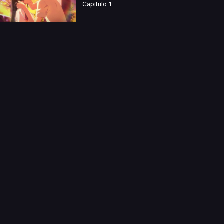
Capitulo 1
a directamente. Ningun video se encuentra