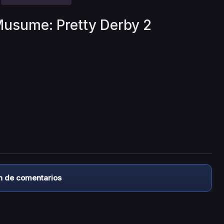
Musume: Pretty Derby 2
n de comentarios
almacena ningún archivo/video en sus servidores, ni enlaz