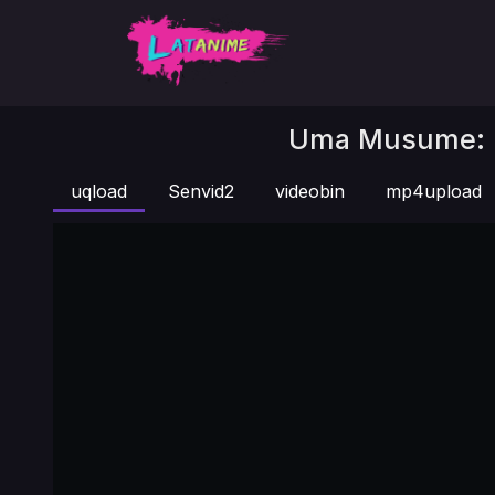
Uma Musume: Pr
uqload
Senvid2
videobin
mp4upload