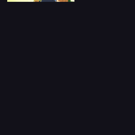
04 Sep 2019
Ginga Eiyuu Densetsu
Gaiden (Legend of t...
Capitulo 1
03 Sep 2020
Mahoromatic:
Automatic Maiden
Capitulo 1
03 Jul 2022
Renmei Kuugun
Koukuu Mahou
Ongakutai Lum...
Capitulo 1