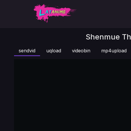
Shenmue The
sendvid
uqload
videobin
mp4upload