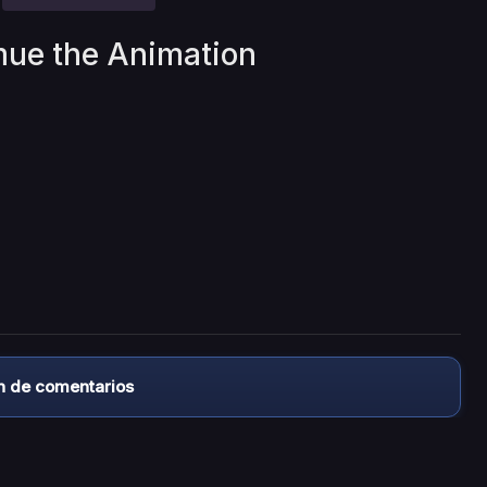
mue the Animation
n de comentarios
almacena ningún archivo/video en sus servidores, ni enlaz