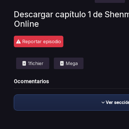
Descargar capítulo 1 de Shen
Online
Reportar episodio
1fichier
Mega
0
comentarios
Ver secció
Descargo de responsabilidad: este sitio no 