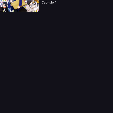
Capitulo 1
a directamente. Ningun video se encuentra