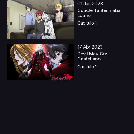
01 Jun 2023
Cuticle Tantei Inaba
Latino
Capitulo 1
17 Abr 2023
Devil May Cry
Castellano
Capitulo 1
11 Jun 2025
Evangelion: 3.0+1.0
Thrice Upon a Time
L...
Capitulo 1