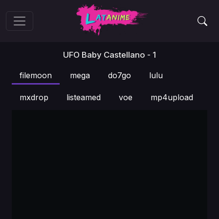
UFO Baby Castellano - 1
filemoon
mega
do7go
lulu
mxdrop
listeamed
voe
mp4upload