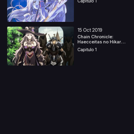
Capitulo 1
15 Oct 2019
Chain Chronicle:
Haecceitas no Hikari
Pa...
Capitulo 1
25 Jun 2025
Koukaku Kidoutai:
SAC_2045 - Jizoku
Kano...
Capitulo 1
16 Jul 2019
Jester el Aventurero
(Gokudou-kun