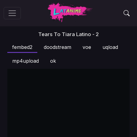
Tears To Tiara Latino - 2
fembed2
doodstream
voe
uqload
mp4upload
ok