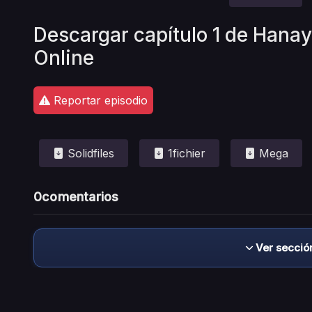
Descargar capítulo 1 de Hana
Online
Reportar episodio
Solidfiles
1fichier
Mega
0
comentarios
Ver secció
Descargo de responsabilidad: este sitio no 