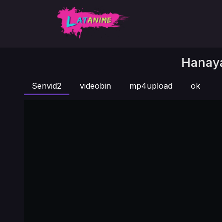
Hanaya
Senvid2
videobin
mp4upload
ok