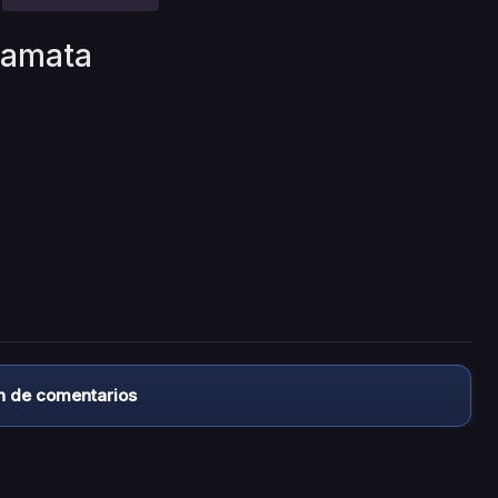
yamata
n de comentarios
almacena ningún archivo/video en sus servidores, ni enlaz