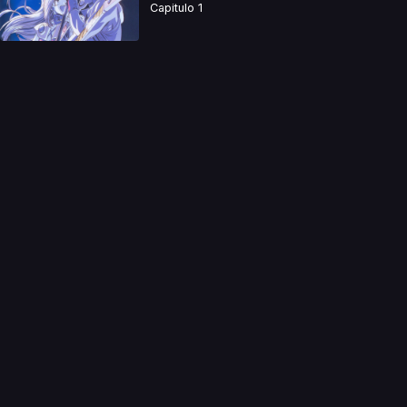
Capitulo 1
a directamente. Ningun video se encuentra