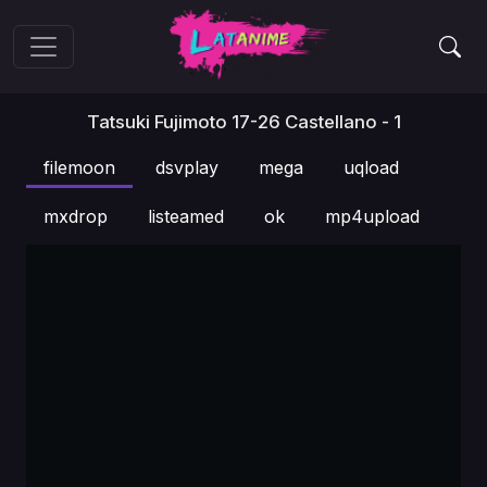
Tatsuki Fujimoto 17-26 Castellano - 1
filemoon
dsvplay
mega
uqload
mxdrop
listeamed
ok
mp4upload