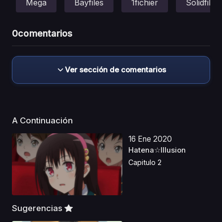
Mega
Bayfiles
1fichier
Solidfiles
0
comentarios
Ver sección de comentarios
A Continuación
16 Ene 2020
Hatena☆Illusion
Capitulo 2
Sugerencias