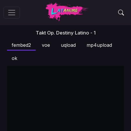
Takt Op. Destiny Latino - 1
fembed2
voe
uqload
mp4upload
ok