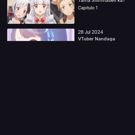
Tama Shirimasen ka?
Capitulo 1
28 Jul 2024
VTuber Nandaga
Haishin Kiri
Wasuretara D...
Capitulo 1
07 Ago 2019
Poputepipikku (Pop
Team Epic)
Capitulo 1
30 Oct 2023
Hakushaku to Yousei
Latino