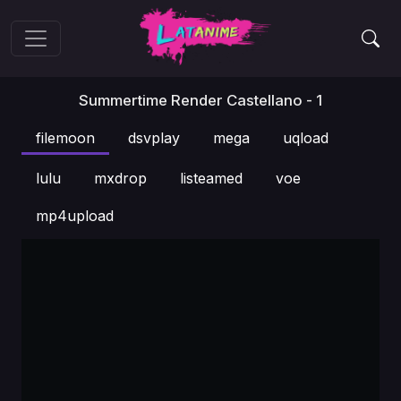
Summertime Render Castellano - 1
filemoon
dsvplay
mega
uqload
lulu
mxdrop
listeamed
voe
mp4upload