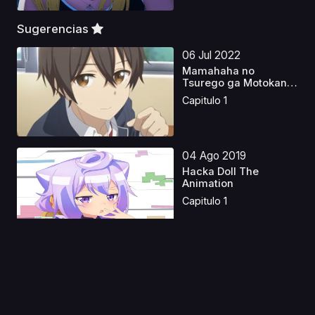
Sugerencias
06 Jul 2022
Mamahaha no
Tsurego ga Motokano
datta
Capitulo 1
04 Ago 2019
Hacka Doll The
Animation
Capitulo 1
15 Jun 2023
Ao no 6-gou Latino
Capitulo 1