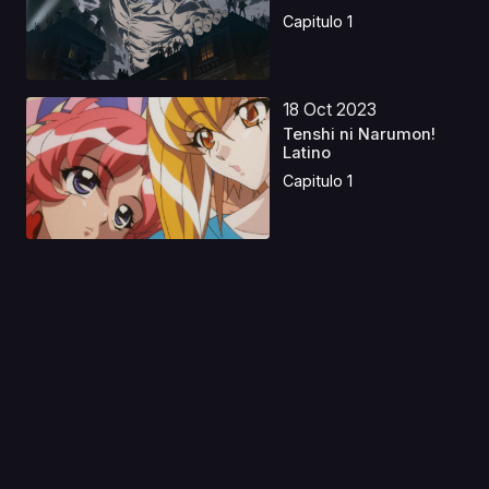
Capitulo 1
18 Oct 2023
Tenshi ni Narumon!
Latino
Capitulo 1
11 Ene 2020
Boku no Tonari ni
Ankoku Hakaishin ga
Im...
Capitulo 1
15 Jun 2024
Los Adultos No Saben
Amar Latino