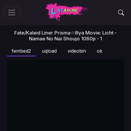
Fate/kaleid Liner Prisma☆Illya Movie: Licht -
Namae No Nai Shoujo 1080p - 1
fembed2
uqload
videobin
ok